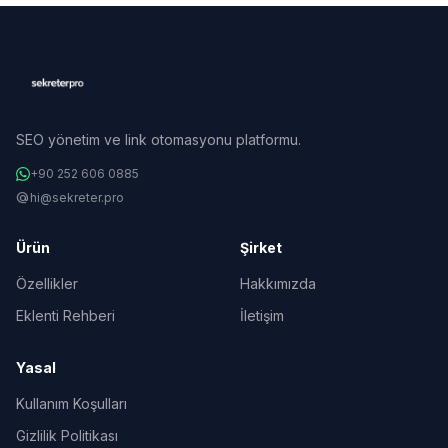
SEO yönetim ve link otomasyonu platformu.
+90 252 606 0885
alternate_email
hi@sekreter.pro
Ürün
Şirket
Özellikler
Hakkımızda
Eklenti Rehberi
İletişim
Yasal
Kullanım Koşulları
Gizlilik Politikası