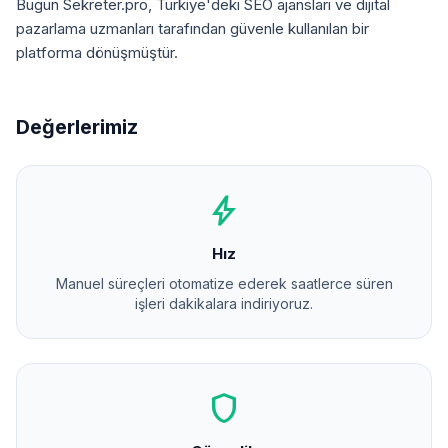
Bugün Sekreter.pro, Türkiye'deki SEO ajansları ve dijital
pazarlama uzmanları tarafından güvenle kullanılan bir
platforma dönüşmüştür.
Değerlerimiz
bolt
Hız
Manuel süreçleri otomatize ederek saatlerce süren
işleri dakikalara indiriyoruz.
shield