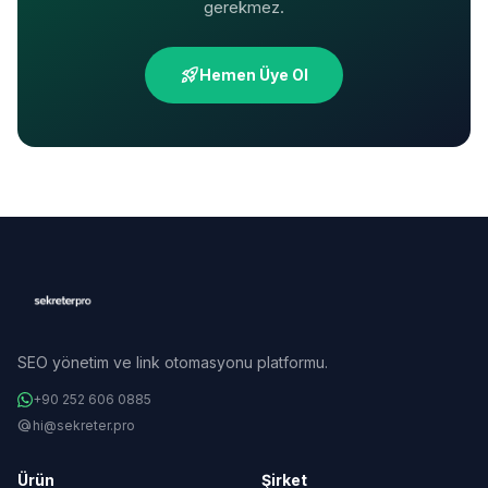
gerekmez.
rocket_launch
Hemen Üye Ol
SEO yönetim ve link otomasyonu platformu.
+90 252 606 0885
alternate_email
hi@sekreter.pro
Ürün
Şirket